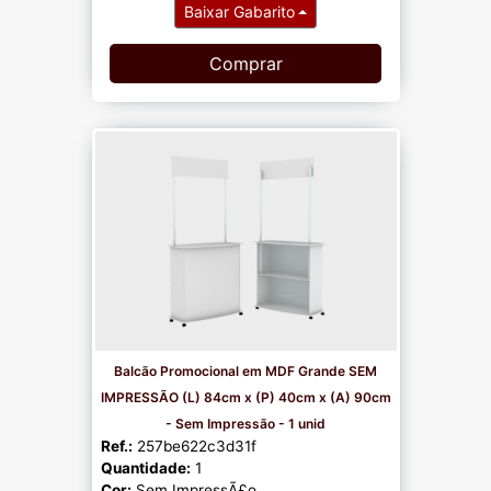
Baixar Gabarito
Comprar
Balcão Promocional em MDF Grande SEM
IMPRESSÃO (L) 84cm x (P) 40cm x (A) 90cm
- Sem Impressão - 1 unid
Ref.:
257be622c3d31f
Quantidade:
1
Cor:
Sem ImpressÃ£o