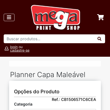
login
ou
cadastre-se
Planner Capa Maleável
Opções do Produto
Ref.:
CB1506571C6CEA
Categoria