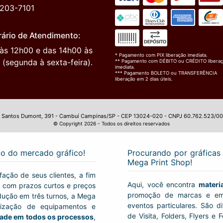
3203-7101
ário de Atendimento:
às 12h00 e das 14h00 às
* Pagamento com PIX liberação imediata.
 (segunda à sexta-feira).
** Pagamento com DÉBITO ou CRÉDITO libera
imediata.
*** Pagamento BOLETO ou TRANSFERÊNCIA
liberação em 2 dias úteis.
 Santos Dumont, 391 - Cambuí Campinas/SP - CEP 13024-020 - CNPJ 60.762.523/0
© Copyright 2026 - Todos os direitos reservados
ço do mercado gráfico!
Procurando por gráficas 
Mega Print Shop!
fação de seus clientes, a fim
Aqui, você encontra
materi
e, com prazos curtos e preços
promoção de marcas e em
ução em três turnos, a Mega
eventos particulares. São d
lização de equipamentos e
de Visita, Folders, Flyers e
dade em todos os processos
,