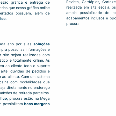
Revista, Cardápios, Carta
essão gráfica e entrega de
realizada em alta escala, os
rias que nossa gráfica online
ampla possibilidade de pe
ofertados possuem, além de
acabamentos inclusos e opc
ico
.
procura!
ada ano por suas
soluções
pra possui as informações e
 site sejam realizadas com
ico e totalmente online. As
m ao cliente todo o suporte
 arte, dúvidas de pedidos e
io ao cliente. Com um sistema
rabalha com modalidades que
seja diretamente no endereço
cões de retirada parceiros.
fico
, procura estão na Mega
e possibilitam
boas margens