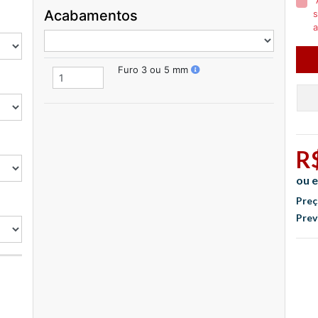
Acabamentos
s
a
Furo 3 ou 5 mm
R
ou e
Preç
Prev