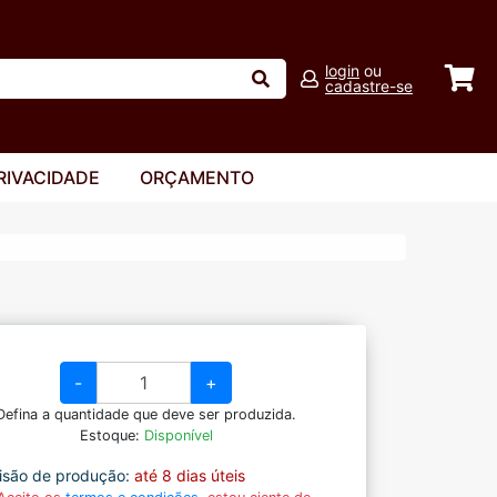
login
ou
cadastre-se
RIVACIDADE
ORÇAMENTO
-
+
Defina a quantidade que deve ser produzida.
Estoque:
Disponível
isão de produção:
até 8 dias úteis