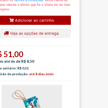
Aceito os
termos e condições
, estou ciente de
eus valores e afirmo que fiz o check list do meu
rquivo.
Adicionar ao carrinho
Veja as opções de entrega.
$ 51,00
m até 6x de R$ 8,50
o unitário: R$ 0,51
isão de produção:
até 8 dias úteis