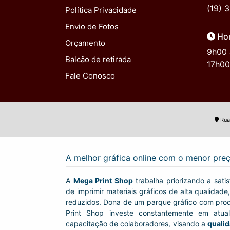
(19) 
Política Privacidade
Envio de Fotos
Hor
Orçamento
9h00 
Balcão de retirada
17h00
Fale Conosco
Rua
A melhor gráfica online com o menor pre
A
Mega Print Shop
trabalha priorizando a satis
de imprimir materiais gráficos de alta qualidad
reduzidos. Dona de um parque gráfico com prod
Print Shop investe constantemente em atua
capacitação de colaboradores, visando a
quali