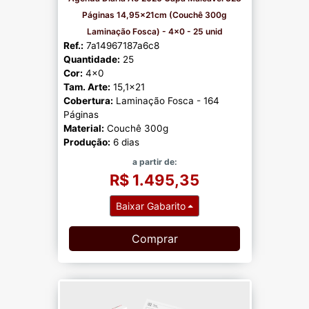
Páginas 14,95x21cm (Couchê 300g
Laminação Fosca) - 4x0 - 25 unid
Ref.:
7a14967187a6c8
Quantidade:
25
Cor:
4x0
Tam. Arte:
15,1x21
Cobertura:
Laminação Fosca - 164
Páginas
Material:
Couchê 300g
Produção:
6 dias
a partir de:
R$ 1.495,35
Baixar Gabarito
Comprar