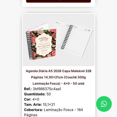
Agenda Diária A5 2026 Capa Maleável 328
Páginas 14,95x21cm (Couchê 300g
Laminação Fosca) - 4x0 - 50 unid
Ref.:
3bf666375c4aa1
Quantidade:
50
Cor:
4x0
Tam. Arte:
15,1x21
Cobertura:
Laminação Fosca - 164
Páginas