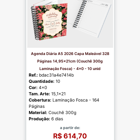
Agenda Diária A5 2026 Capa Maleável 328
Páginas 14,95x21cm (Couchê 300g
Laminação Fosca) - 4x0 - 10 unid
Ref.:
bdac31a4e7414b
Quantidade:
10
Cor:
4x0
Tam. Arte:
15,1x21
Cobertura:
Laminação Fosca - 164
Páginas
Material:
Couchê 300g
Produção:
6 dias
a partir de:
R$ 614,70