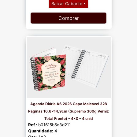
Baixar Gabarito
Comprar
Agenda Diária A6 2026 Capa Maleável 328
Páginas 10,6x14,9cm (Supremo 300g Verniz
Total Frente) - 4x0 - 4 unid
Ref.:
b01615b5e3d211
Quantidade:
4
Cor:
4x0