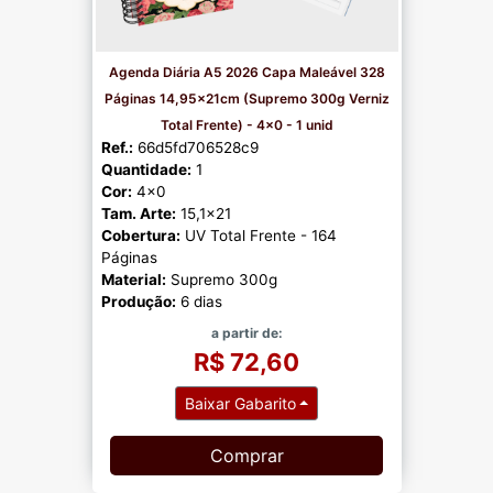
Agenda Diária A5 2026 Capa Maleável 328
Páginas 14,95x21cm (Supremo 300g Verniz
Total Frente) - 4x0 - 1 unid
Ref.:
66d5fd706528c9
Quantidade:
1
Cor:
4x0
Tam. Arte:
15,1x21
Cobertura:
UV Total Frente - 164
Páginas
Material:
Supremo 300g
Produção:
6 dias
a partir de:
R$ 72,60
Baixar Gabarito
Comprar