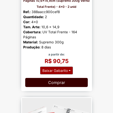
Páginas 10,6x14,9cm (Supremo 300g Verniz
Total Frente) - 4x0 - 2 unid
Ref.:
388aacc900cef8
Quantidade:
2
Cor:
4x0
Tam. Arte:
10,6 x 14,9
Cobertura:
UV Total Frente - 164
Páginas
Material:
Supremo 300g
Produção:
8 dias
a partir de:
R$ 90,75
Baixar Gabarito
Comprar