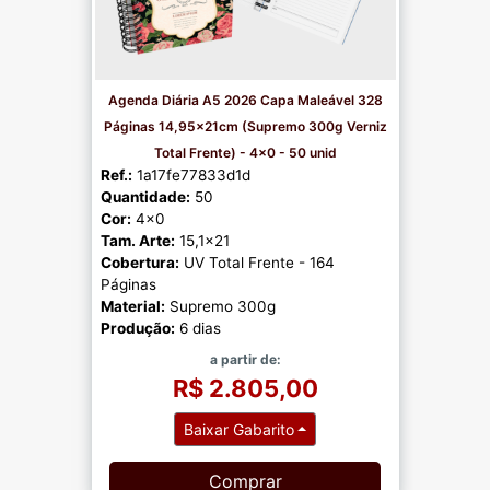
Agenda Diária A5 2026 Capa Maleável 328
Páginas 14,95x21cm (Supremo 300g Verniz
Total Frente) - 4x0 - 50 unid
Ref.:
1a17fe77833d1d
Quantidade:
50
Cor:
4x0
Tam. Arte:
15,1x21
Cobertura:
UV Total Frente - 164
Páginas
Material:
Supremo 300g
Produção:
6 dias
a partir de:
R$ 2.805,00
Baixar Gabarito
Comprar