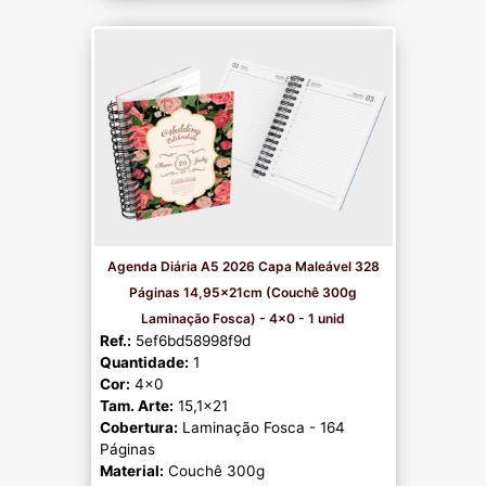
Agenda Diária A5 2026 Capa Maleável 328
Páginas 14,95x21cm (Couchê 300g
Laminação Fosca) - 4x0 - 1 unid
Ref.:
5ef6bd58998f9d
Quantidade:
1
Cor:
4x0
Tam. Arte:
15,1x21
Cobertura:
Laminação Fosca - 164
Páginas
Material:
Couchê 300g