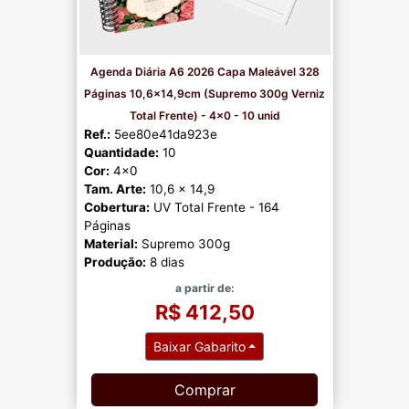
Agenda Diária A6 2026 Capa Maleável 328
Páginas 10,6x14,9cm (Supremo 300g Verniz
Total Frente) - 4x0 - 10 unid
Ref.:
5ee80e41da923e
Quantidade:
10
Cor:
4x0
Tam. Arte:
10,6 x 14,9
Cobertura:
UV Total Frente - 164
Páginas
Material:
Supremo 300g
Produção:
8 dias
a partir de:
R$ 412,50
Baixar Gabarito
Comprar