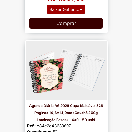
Baixar Gabarito
Comprar
Agenda Diária A6 2026 Capa Maleável 328
Páginas 10,6x14,9cm (Couchê 300g
Laminação Fosca) - 4x0 - 50 unid
Ref.:
e34e2c43689697
Quantidade:
50