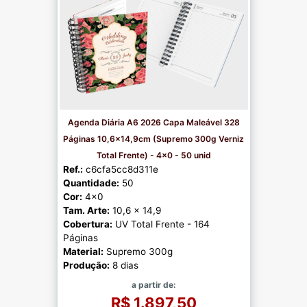
Agenda Diária A6 2026 Capa Maleável 328
Páginas 10,6x14,9cm (Supremo 300g Verniz
Total Frente) - 4x0 - 50 unid
Ref.:
c6cfa5cc8d311e
Quantidade:
50
Cor:
4x0
Tam. Arte:
10,6 x 14,9
Cobertura:
UV Total Frente - 164
Páginas
Material:
Supremo 300g
Produção:
8 dias
a partir de:
R$ 1.897,50