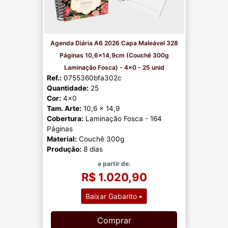
Agenda Diária A6 2026 Capa Maleável 328
Páginas 10,6x14,9cm (Couchê 300g
Laminação Fosca) - 4x0 - 25 unid
Ref.:
0755360bfa302c
Quantidade:
25
Cor:
4x0
Tam. Arte:
10,6 x 14,9
Cobertura:
Laminação Fosca - 164
Páginas
Material:
Couchê 300g
Produção:
8 dias
a partir de:
R$ 1.020,90
Baixar Gabarito
Comprar