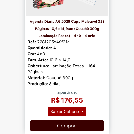
Agenda Diária A6 2026 Capa Maleável 328
Páginas 10,6x14,9cm (Couchê 300g
Laminação Fosca) - 4x0 - 4 unid
Ref.:
7281205d49f31a
Quantidade:
4
Cor:
4x0
Tam. Arte:
10,6 x 14,9
Cobertura:
Laminação Fosca - 164
Páginas
Material:
Couchê 300g
Produção:
8 dias
a partir de:
R$ 176,55
Baixar Gabarito
Comprar