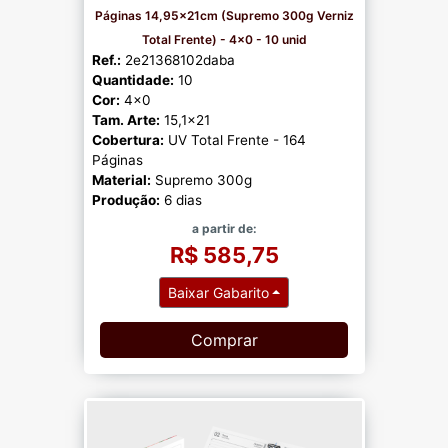
Páginas 14,95x21cm (Supremo 300g Verniz
Total Frente) - 4x0 - 10 unid
Ref.:
2e21368102daba
Quantidade:
10
Cor:
4x0
Tam. Arte:
15,1x21
Cobertura:
UV Total Frente - 164
Páginas
Material:
Supremo 300g
Produção:
6 dias
a partir de:
R$ 585,75
Baixar Gabarito
Comprar