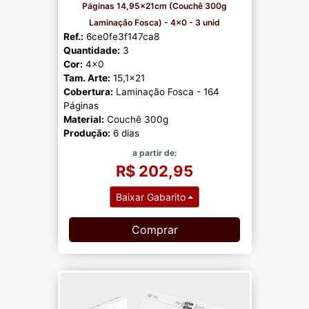
Páginas 14,95x21cm (Couchê 300g
Laminação Fosca) - 4x0 - 3 unid
Ref.:
6ce0fe3f147ca8
Quantidade:
3
Cor:
4x0
Tam. Arte:
15,1x21
Cobertura:
Laminação Fosca - 164
Páginas
Material:
Couchê 300g
Produção:
6 dias
a partir de:
R$ 202,95
Baixar Gabarito
Comprar