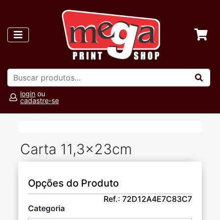
login
ou
cadastre-se
Carta 11,3x23cm
Opções do Produto
Ref.:
72D12A4E7C83C7
Categoria