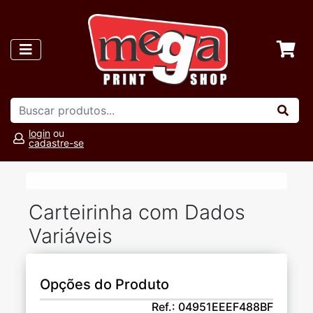
login
ou
cadastre-se
Carteirinha com Dados
Variáveis
Opções do Produto
Ref.:
04951EEEF488BF