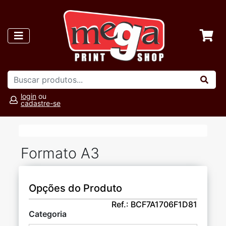
login
ou
cadastre-se
Formato A3
Opções do Produto
Ref.:
BCF7A1706F1D81
Categoria